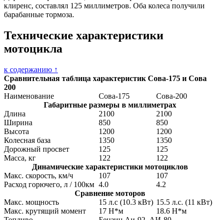
клиренс, составлял 125 миллиметров. Оба колеса получили
барабанные тормоза.
Технические характеристики
мотоцикла
к содержанию ↑
Сравнительная таблица характеристик Сова-175 и Сова
200
Наименование
Сова-175
Сова-200
Габаритные размеры в миллиметрах
Длина
2100
2100
Ширина
850
850
Высота
1200
1200
Колесная база
1350
1350
Дорожный просвет
125
125
Масса, кг
122
122
Динамические характеристики мотоциклов
Макс. скорость, км/ч
107
107
Расход горючего, л / 100км
4.0
4.2
Сравнение моторов
Макс. мощность
15 л.с (10.3 кВт)
15.5 л.с. (11 кВт)
Макс. крутящий момент
17 Н*м
18.6 Н*м
Топливо
Бензин Аи-92, АИ-80