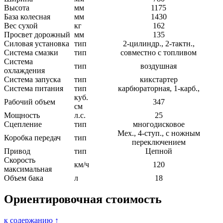
Высота
мм
1175
База колесная
мм
1430
Вес сухой
кг
162
Просвет дорожный
мм
135
Силовая установка
тип
2-цилиндр., 2-тактн.,
Система смазки
тип
совместно с топливом
Система
тип
воздушная
охлаждения
Система запуска
тип
кикстартер
Система питания
тип
карбюраторная, 1-карб.,
куб.
Рабочий объем
347
см
Мощность
л.с.
25
Сцепление
тип
многодисковое
Мех., 4-ступ., с ножным
Коробка передач
тип
переключением
Привод
тип
Цепной
Скорость
км/ч
120
максимальная
Объем бака
л
18
Ориентировочная cтоимость
к содержанию ↑