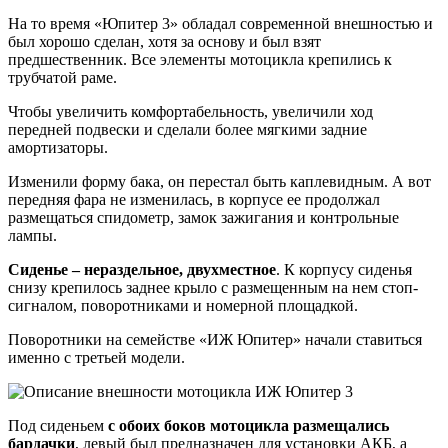
На то время «Юпитер 3» обладал современной внешностью и
был хорошо сделан, хотя за основу и был взят
предшественник. Все элементы мотоцикла крепились к
трубчатой раме.
Чтобы увеличить комфортабельность, увеличили ход
передней подвески и сделали более мягкими задние
амортизаторы.
Изменили форму бака, он перестал быть каплевидным. А вот
передняя фара не изменилась, в корпусе ее продолжал
размещаться спидометр, замок зажигания и контрольные
лампы.
Сиденье – нераздельное, двухместное
. К корпусу сиденья
снизу крепилось заднее крыло с размещенным на нем стоп-
сигналом, поворотниками и номерной площадкой.
Поворотники на семействе «ИЖ Юпитер» начали ставиться
именно с третьей модели.
Под сиденьем
с обоих боков мотоцикла размещались
бардачки
, левый был предназначен для установки АКБ, а