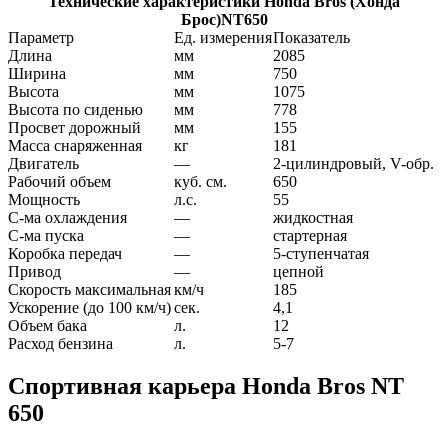
Технические характеристики Honda Bros (Хонда
Брос)NT650
Параметр
Ед. измерения
Показатель
Длина
мм
2085
Ширина
мм
750
Высота
мм
1075
Высота по сиденью
мм
778
Просвет дорожный
мм
155
Масса снаряженная
кг
181
Двигатель
—
2-цилиндровый, V-обр.
Рабочий объем
куб. см.
650
Мощность
л.с.
55
С-ма охлаждения
—
жидкостная
С-ма пуска
—
стартерная
Коробка передач
—
5-ступенчатая
Привод
—
цепной
Скорость максимальная
км/ч
185
Ускорение (до 100 км/ч)
сек.
4,1
Объем бака
л.
12
Расход бензина
л.
5-7
Спортивная карьера Honda Bros NT
650