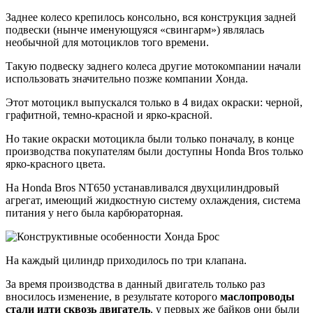
Заднее колесо крепилось консольно, вся конструкция задней
подвески (нынче именующуяся «свингарм») являлась
необычной для мотоциклов того времени.
Такую подвеску заднего колеса другие мотокомпании начали
использовать значительно позже компании Хонда.
Этот мотоцикл выпускался только в 4 видах окраски: черной,
графитной, темно-красной и ярко-красной.
Но такие окраски мотоцикла были только поначалу, в конце
производства покупателям были доступны Honda Bros только
ярко-красного цвета.
На Honda Bros NT650 устанавливался двухцилиндровый
агрегат, имеющий жидкостную систему охлаждения, система
питания у него была карбюраторная.
На каждый цилиндр приходилось по три клапана.
За время производства в данный двигатель только раз
вносилось изменение, в результате которого
маслопроводы
стали идти сквозь двигатель
, у первых же байков они были