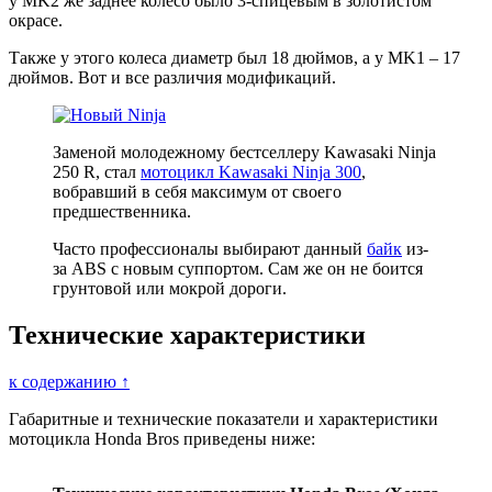
у MK2 же заднее колесо было 3-спицевым в золотистом
окрасе.
Также у этого колеса диаметр был 18 дюймов, а у MK1 – 17
дюймов. Вот и все различия модификаций.
Заменой молодежному бестселлеру Kawasaki Ninja
250 R, стал
мотоцикл Kawasaki Ninja 300
,
вобравший в себя максимум от своего
предшественника.
Часто профессионалы выбирают данный
байк
из-
за ABS с новым суппортом. Сам же он не боится
грунтовой или мокрой дороги.
Технические характеристики
к содержанию ↑
Габаритные и технические показатели и характеристики
мотоцикла Honda Bros приведены ниже: