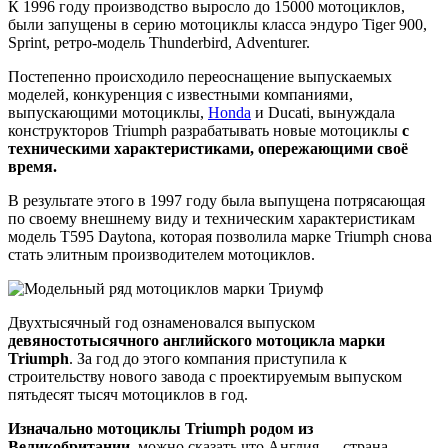
К 1996 году производство выросло до 15000 мотоциклов,
были запущены в серию мотоциклы класса эндуро Tiger 900,
Sprint, ретро-модель Thunderbird, Adventurer.
Постепенно происходило переоснащение выпускаемых
моделей, конкуренция с известными компаниями,
выпускающими мотоциклы,
Honda
и Ducati, вынуждала
конструкторов Triumph разрабатывать новые мотоциклы
с
техническими характеристиками, опережающими своё
время.
В результате этого в 1997 году была выпущена потрясающая
по своему внешнему виду и техническим характеристикам
модель Т595 Daytona, которая позволила марке Triumph снова
стать элитным производителем мотоциклов.
Двухтысячный год ознаменовался выпуском
девяностотысячного английского мотоцикла марки
Triumph
. За год до этого компания приступила к
строительству нового завода с проектируемым выпуском
пятьдесят тысяч мотоциклов в год.
Изначально мотоциклы Triumph родом из
Великобритании
, можно сказать что Англия — страна