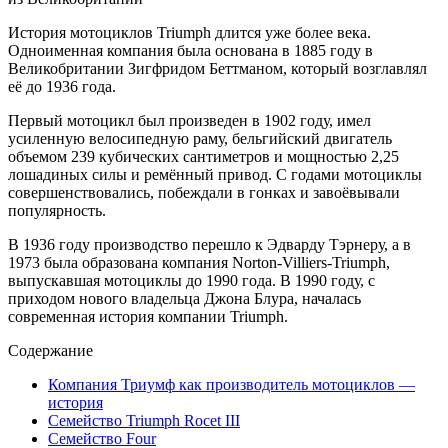
История мотоциклов Triumph длится уже более века.
Одноименная компания была основана в 1885 году в
Великобритании Зигфридом Беттманом, который возглавлял
её до 1936 года.
Первый мотоцикл был произведен в 1902 году, имел
усиленную велосипедную раму, бельгийский двигатель
объемом 239 кубических сантиметров и мощностью 2,25
лошадиных силы и ремённый привод. С годами мотоциклы
совершенствовались, побеждали в гонках и завоёвывали
популярность.
В 1936 году производство перешло к Эдварду Тэрнеру, а в
1973 была образована компания Norton-Villiers-Triumph,
выпускавшая мотоциклы до 1990 года. В 1990 году, с
приходом нового владельца Джона Блура, началась
современная история компании Triumph.
Содержание
Компания Триумф как производитель мотоциклов —
история
Семейство Triumph Rocet III
Семейство Four