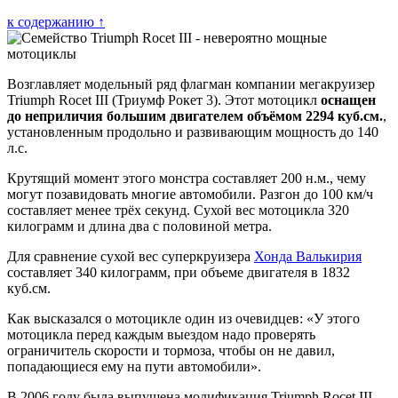
к содержанию ↑
Возглавляет модельный ряд флагман компании мегакруизер
Triumph Rocet III (Триумф Рокет 3). Этот мотоцикл
оснащен
до неприличия большим двигателем объёмом 2294 куб.см.
,
установленным продольно и развивающим мощность до 140
л.с.
Крутящий момент этого монстра составляет 200 н.м., чему
могут позавидовать многие автомобили. Разгон до 100 км/ч
составляет менее трёх секунд. Сухой вес мотоцикла 320
килограмм и длина два с половиной метра.
Для сравнение сухой вес суперкруизера
Хонда Валькирия
составляет 340 килограмм, при объеме двигателя в 1832
куб.см.
Как высказался о мотоцикле один из очевидцев: «У этого
мотоцикла перед каждым выездом надо проверять
ограничитель скорости и тормоза, чтобы он не давил,
попадающиеся ему на пути автомобили».
В 2006 году была выпущена модификация Triumph Rocet III