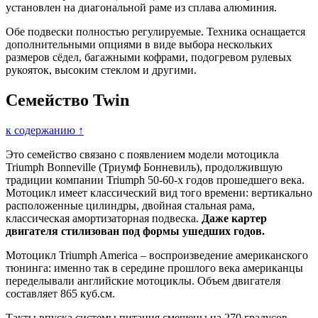
установлен на диагональной раме из сплава алюминия.
Обе подвески полностью регулируемые. Техника оснащается
дополнительными опциями в виде выбора нескольких
размеров сёдел, багажными кофрами, подогревом рулевых
рукояток, высоким стеклом и другими.
Семейство Twin
к содержанию ↑
Это семейство связано с появлением модели мотоцикла
Triumph Bonneville (Триумф Бонневиль), продолжившую
традиции компании Triumph 50-60-х годов прошедшего века.
Мотоцикл имеет классический вид того времени: вертикально
расположенные цилиндры, двойная стальная рама,
классическая амортизаторная подвеска.
Даже картер
двигателя стилизован под формы ушедших годов.
Мотоцикл Triumph America – воспроизведение американского
тюнинга: именно так в середине прошлого века американцы
переделывали английские мотоциклы. Объем двигателя
составляет 865 куб.см.
Такты впуска системы питания смещены на 270 градусов,