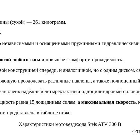
шины (сухой) — 261 килограмм.
ью независимыми и оснащенными пружинными гидравлическими ам
рогой любого типа
и повышает комфорт и проходимость.
ой конструкцией спереди, и аналогичной, но с одним диском, сз
оляющую преодолевать различные наклоны, а также полноценный
ван очень надёжный четырехтактный одноцилиндровый силовой
ощность равна 15 лошадиным силам, а
максимальная скорость
,
ии представлена в таблице ниже.
Характеристики мотовездехода Stels ATV 300 B
4-т