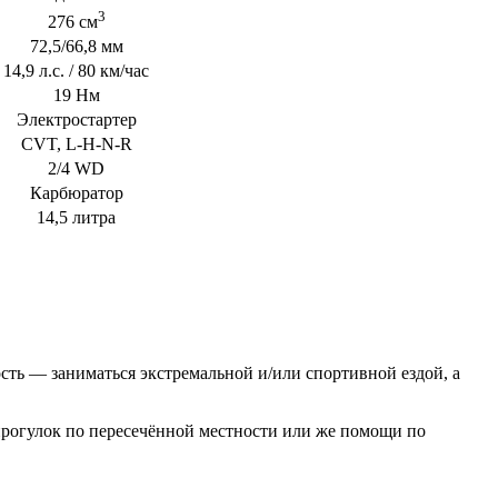
3
276 см
72,5/66,8 мм
14,9 л.с. / 80 км/час
19 Нм
Электростартер
CVT, L-H-N-R
2/4 WD
Карбюратор
14,5 литра
ость — заниматься экстремальной и/или спортивной ездой, а
прогулок по пересечённой местности или же помощи по