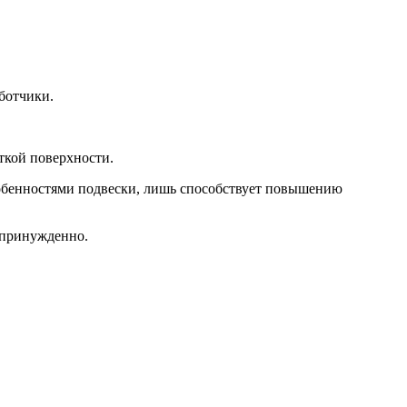
ботчики.
сткой поверхности.
особенностями подвески, лишь способствует повышению
епринужденно.