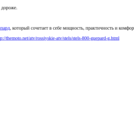
 дороже.
опард
, который сочетает в себе мощность, практичность и комфор
tp://themoto.net/atv/rossiyskie-atv/stels/stels-800-guepard-g.html