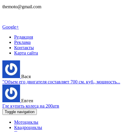
themoto@gmail.com
Google+
Редакция
Реклама
Контакты
Карта сайта
Вася
"Объем его двигателя составляет 700 см. куб., мощность...
Евген
Где купить колеса на 200атв
Toggle navigation
Мотоциклы
Квадроциклы