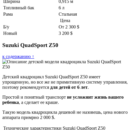
Ширина
0,915 м
Топливный бак
6 л
Рама
Стальная
Цена
Б/у
От 2 300 $
Новый
3 200 $
Suzuki QuadSport Z50
к содержанию ↑
Детский квадроцикл Suzuki QuadSport Z50 имеет
упрощенную, но все же не примитивную систему управления,
поэтому рекомендуется
для детей от 6 лет
.
Простой и понятный транспорт
не усложнит жизнь вашего
ребенка
, а сделает ее краше.
Такую модель квадроцикла дешевой не назовешь, цена нового
аппарата примрно 2 000 $.
Технические характеристики Suzuki QuadSport Z50