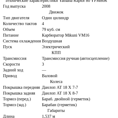
Технические характеристики Yamaha Raptor 80 YFM80R
Год выпуска
2008
Движок
Тип двигателя
Один цилиндр
Количество тактов
4
Объем
79 куб. см
Питание
Карбюратор Mikuni VM16
Система охлаждения
Воздушная
Пуск
Электрический
КПП
Трансмиссия
Трансмиссия ручная (автосцепление)
Скорости
3
Задний ход
—
Привод
Валовой
Колеса
Покрышка передняя
Данлоп AT 18 X 7-7
Покрышка задняя
Данлоп AT 18 X 8-7
Тормоз (перед.)
Бараб. двойной (герметик)
Тормоз (зад.)
Барабан (герметик)
Габариты
Длина
1,537 м