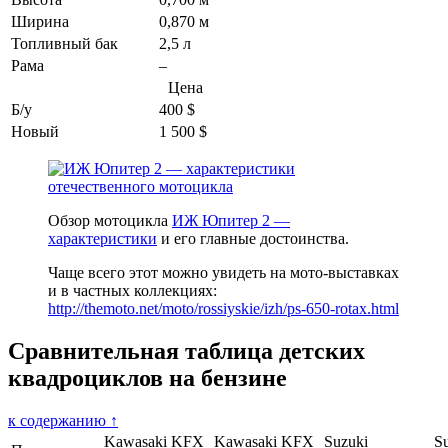
Ширина
0,870 м
Топливный бак
2,5 л
Рама
–
Цена
Б/у
400 $
Новый
1 500 $
Обзор мотоцикла
ИЖ Юпитер 2 —
характеристики
и его главные достоинства.
Чаще всего этот можно увидеть на мото-выставках
и в частных коллекциях:
http://themoto.net/moto/rossiyskie/izh/ps-650-rotax.html
Сравнительная таблица детских
квадроциклов на бензине
к содержанию ↑
Kawasaki KFX
Kawasaki KFX
Suzuki
S