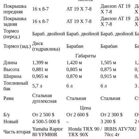
Покрышка
Данлоп AT 19
Д
16 x 8-7
AT 19 X 7-8
передняя
X 7-8
X
Покрышка
Данлоп AT 19
Д
16 x 8-7
AT 19 X 7-8
задняя
X 7-8
X
Тормоз
Бараб. двойной
Бараб. двойной
Бараб. двойной
Б
(перед.)
Диск
Тормоз (зад.)
Барабан
Барабан
Б
(гидравлика)
Габариты
Длина
1,399 м
1,420 м
1,505 м
1
Высота
0,881 м
0,805 м
0,875 м
0
Ширина
0,965 м
0,870 м
0,915 м
0
Топливный
5,7 л
6 л
6 л
3 
бак
Стальная
Рама
Стальная
Стальная
С
дуплексная
Цена
Б/у
От 2 500 $
От 2 600 $
От 2 300 $
О
Новый
4 500-5 000 $
–
3 200 $
2 
Yamaha Raptor
Honda TRX 90 /
IRBIS ATV70U
Часть вторая
80 YFM80R
TRX 90X
70cc 4т