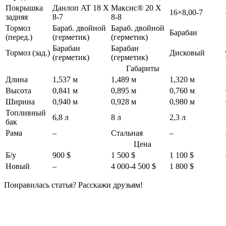
Покрышка
Данлоп AT 18 X
Максис® 20 X
16×8,00-7
задняя
8-7
8-8
Тормоз
Бараб. двойной
Бараб. двойной
Барабан
(перед.)
(герметик)
(герметик)
Барабан
Барабан
Тормоз (зад.)
Дисковый
(герметик)
(герметик)
Габариты
Длина
1,537 м
1,489 м
1,320 м
Высота
0,841 м
0,895 м
0,760 м
Ширина
0,940 м
0,928 м
0,980 м
Топливный
6,8 л
8 л
2,3 л
бак
Рама
–
Стальная
–
Цена
Б/у
900 $
1 500 $
1 100 $
Новый
–
4 000-4 500 $
1 800 $
Понравилась статья? Расскажи друзьям!