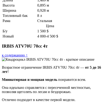
Длина
1,489 м
Высота
0,895 м
Ширина
0,928 м
Топливный бак
8 л
Рама
Стальная
Цена
Б/у
1 500 $
Новый
4 000-4 500 $
IRBIS ATV70U 70cc 4т
к содержанию ↑
Возрастное ограничение IRBIS ATV70U 70cc 4т —
от 5 до 16
лет
!
Миниатюрная и мощная модель
понравится всем.
Она идеально справляется с пересеченной местностью,
позволяя щеголять по лесам и бездорожью.
Отлично подходит в качестве первой модели.