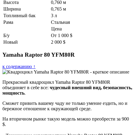
Высота
0,760 м
Ширина
0,765 м
Топливный бак
3 л
Рама
Стальная
Цена
Б/у
От 1 000 $
Новый
2 000 $
Yamaha Raptor 80 YFM80R
к содержанию ↑
Прекрасный квадроцикл Yamaha Raptor 80 YFM80R
объединяет в себе все:
чудесный внешний вид, безопасность,
мощность
.
Сможет привить вашему чаду не только умение ездить, но и
бережное отношение к окружающей среде.
На вторичном рынке такую модель можно преобрести за 900
$.