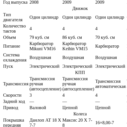
Год выпуска
2008
2009
2009
Движок
Тип
Один цилиндр
Один цилиндр
Один цилиндр
двигателя
Количество
4
4
4
тактов
Объем
79 куб. см
86 куб. см
70 куб. см
Карбюратор
Карбюратор
Питание
Карбюратор
Mikuni VM16
Keihin VM15
Система
Воздушная
Воздушная
Воздушная
охлаждения
Пуск
Электрический
Электрический
Электрический
КПП
Трансмиссия
Трансмиссия
Трансмиссия
Трансмиссия
ручная
ручная
автоматическая
(автосцепление)
(автосцепление)
Скорости
3
4
4
Задний ход
—
—
—
Привод
Валовой
Цепной
Цепной
Колеса
Покрышка
Данлоп AT 18 X
Максис 20 X 7-
16×8,00-7
передняя
7-7
8