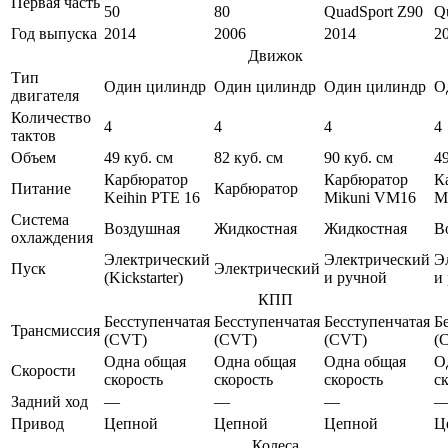
Первая часть
50
80
QuadSport Z90
Q
Год выпуска
2014
2006
2014
2
Движок
Тип
Один цилиндр
Один цилиндр
Один цилиндр
О
двигателя
Количество
4
4
4
4
тактов
Объем
49 куб. см
82 куб. см
90 куб. см
49
Карбюратор
Карбюратор
К
Питание
Карбюратор
Keihin PTE 16
Mikuni VM16
M
Система
Воздушная
Жидкостная
Жидкостная
В
охлаждения
Электрический
Электрический
Э
Пуск
Электрический
(Kickstarter)
и ручной
и
КПП
Бесступенчатая
Бесступенчатая
Бесступенчатая
Б
Трансмиссия
(CVT)
(CVT)
(CVT)
(
Одна общая
Одна общая
Одна общая
О
Скорости
скорость
скорость
скорость
с
Задний ход
—
—
—
Привод
Цепной
Цепной
Цепной
Ц
Колеса