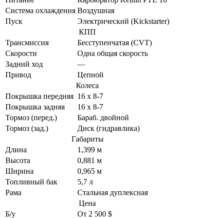
Система охлаждения
Воздушная
Пуск
Электрический (Kickstarter)
КПП
Трансмиссия
Бесступенчатая (CVT)
Скорости
Одна общая скорость
Задний ход
—
Привод
Цепной
Колеса
Покрышка передняя
16 x 8-7
Покрышка задняя
16 x 8-7
Тормоз (перед.)
Бараб. двойной
Тормоз (зад.)
Диск (гидравлика)
Габариты
Длина
1,399 м
Высота
0,881 м
Ширина
0,965 м
Топливный бак
5,7 л
Рама
Стальная дуплексная
Цена
Б/у
От 2 500 $