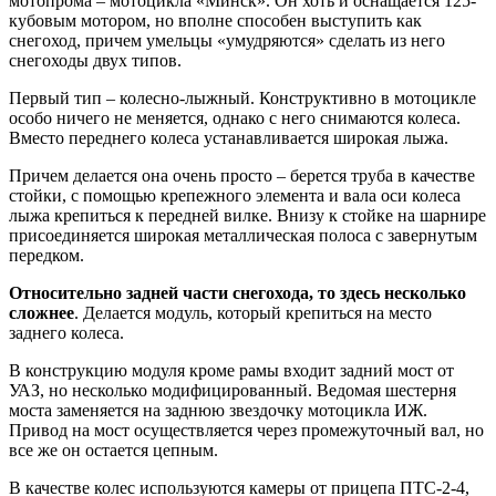
мотопрома – мотоцикла «Минск». Он хоть и оснащается 125-
кубовым мотором, но вполне способен выступить как
снегоход, причем умельцы «умудряются» сделать из него
снегоходы двух типов.
Первый тип – колесно-лыжный. Конструктивно в мотоцикле
особо ничего не меняется, однако с него снимаются колеса.
Вместо переднего колеса устанавливается широкая лыжа.
Причем делается она очень просто – берется труба в качестве
стойки, с помощью крепежного элемента и вала оси колеса
лыжа крепиться к передней вилке. Внизу к стойке на шарнире
присоединяется широкая металлическая полоса с завернутым
передком.
Относительно задней части снегохода, то здесь несколько
сложнее
. Делается модуль, который крепиться на место
заднего колеса.
В конструкцию модуля кроме рамы входит задний мост от
УАЗ, но несколько модифицированный. Ведомая шестерня
моста заменяется на заднюю звездочку мотоцикла ИЖ.
Привод на мост осуществляется через промежуточный вал, но
все же он остается цепным.
В качестве колес используются камеры от прицепа ПТС-2-4,