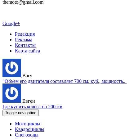
themoto@gmail.com
Google+
Редакция
Реклама
Контакты
Карта сайта
Вася
"Объем его двигателя составляет 700 см. куб., мощность...
Евген
Где купить колеса на 200атв
Toggle navigation
Мотоциклы
Квадроциклы
Снегоходы