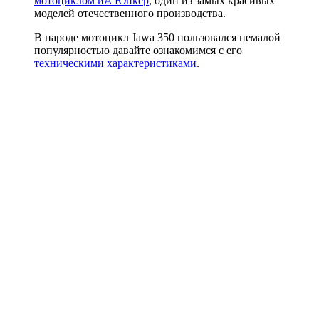
мотоциклом иж Юнкер
, один из замых красивых
моделей отечественного производства.
В народе мотоцикл Jawa 350 пользовался немалой
популярностью давайте ознакомимся с его
техническими характеристиками
.