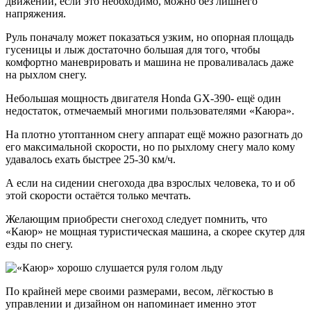
движении, если это необходимо, можно без лишнего
напряжения.
Руль поначалу может показаться узким, но опорная площадь
гусеницы и лыж достаточно большая для того, чтобы
комфортно маневрировать и машина не проваливалась даже
на рыхлом снегу.
Небольшая мощность двигателя Honda GX-390- ещё один
недостаток, отмечаемый многими пользователями «Каюра».
На плотно утоптанном снегу аппарат ещё можно разогнать до
его максимальной скорости, но по рыхлому снегу мало кому
удавалось ехать быстрее 25-30 км/ч.
А если на сидении снегохода два взрослых человека, то и об
этой скорости остаётся только мечтать.
Желающим приобрести снегоход следует помнить, что
«Каюр» не мощная туристическая машина, а скорее скутер для
езды по снегу.
По крайней мере своими размерами, весом, лёгкостью в
управлении и дизайном он напоминает именно этот