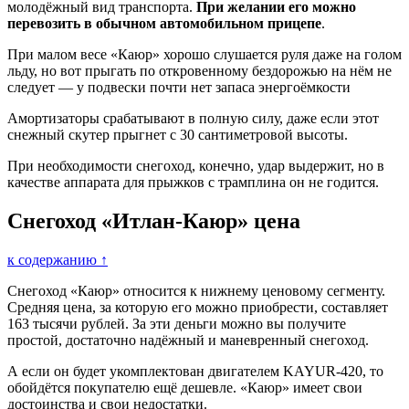
молодёжный вид транспорта.
При желании его можно
перевозить в обычном автомобильном прицепе
.
При малом весе «Каюр» хорошо слушается руля даже на голом
льду, но вот прыгать по откровенному бездорожью на нём не
следует — у подвески почти нет запаса энергоёмкости
Амортизаторы срабатывают в полную силу, даже если этот
снежный скутер прыгнет с 30 сантиметровой высоты.
При необходимости снегоход, конечно, удар выдержит, но в
качестве аппарата для прыжков с трамплина он не годится.
Снегоход «Итлан-Каюр» цена
к содержанию ↑
Снегоход «Каюр» относится к нижнему ценовому сегменту.
Средняя цена, за которую его можно приобрести, составляет
163 тысячи рублей. За эти деньги можно вы получите
простой, достаточно надёжный и маневренный снегоход.
А если он будет укомплектован двигателем KAYUR-420, то
обойдётся покупателю ещё дешевле. «Каюр» имеет свои
достоинства и свои недостатки.