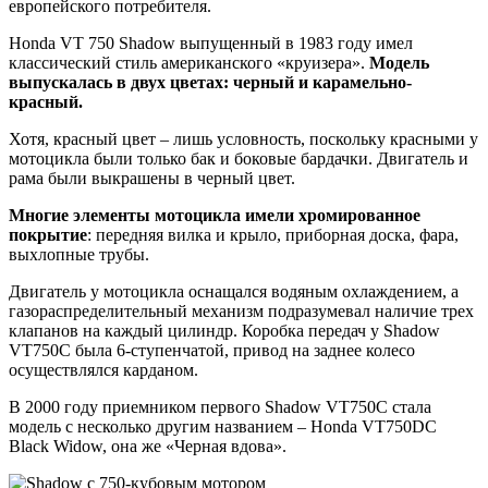
европейского потребителя.
Honda VT 750 Shadow выпущенный в 1983 году имел
классический стиль американского «круизера».
Модель
выпускалась в двух цветах: черный и карамельно-
красный.
Хотя, красный цвет – лишь условность, поскольку красными у
мотоцикла были только бак и боковые бардачки. Двигатель и
рама были выкрашены в черный цвет.
Многие элементы мотоцикла имели хромированное
покрытие
: передняя вилка и крыло, приборная доска, фара,
выхлопные трубы.
Двигатель у мотоцикла оснащался водяным охлаждением, а
газораспределительный механизм подразумевал наличие трех
клапанов на каждый цилиндр. Коробка передач у Shadow
VT750C была 6-ступенчатой, привод на заднее колесо
осуществлялся карданом.
В 2000 году приемником первого Shadow VT750C стала
модель с несколько другим названием – Honda VT750DC
Black Widow, она же «Черная вдова».