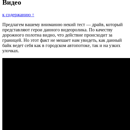
Видео
к содержанию ↑
Предлагем вашему вниманию некий тест — драйв, который
представляют герои данного видеоролика. По качеству
дорожного полотна видно, что действие происходит за
границей. Но этот факт не мешает нам увидеть, как данный
байк ведет себя как в городском автопотоке, так и на узких
улочках.