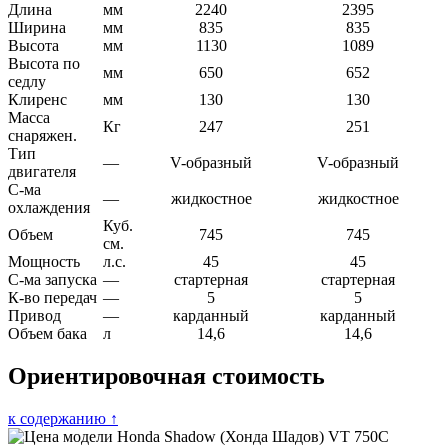
Длина
мм
2240
2395
Ширина
мм
835
835
Высота
мм
1130
1089
Высота по
мм
650
652
седлу
Клиренс
мм
130
130
Масса
Кг
247
251
снаряжен.
Тип
—
V-образный
V-образный
двигателя
С-ма
—
жидкостное
жидкостное
охлаждения
Куб.
Объем
745
745
см.
Мощность
л.с.
45
45
С-ма запуска
—
стартерная
стартерная
К-во передач
—
5
5
Привод
—
карданный
карданный
Объем бака
л
14,6
14,6
Ориентировочная стоимость
к содержанию ↑