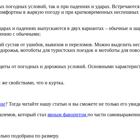
ых погодных условий, так и при падениях и ударах. Встречаютс
 комфортны в жаркую погоду и при кратковременных неспешных 
дарах и падениях выпускаются в двух вариантах – обычные и 
внению с обычными;
й сустав от ушибов, вывихов и переломов. Можно выделить нес
здорожья, мотоботы для туристских поездок и мотоботы для пов
ащиты от погодных и дорожных условий. Основными характерис
же свойствами, что и куртка.
ине
? Тогда читайте нашу статью и вы сможете не только его увиде
ошлемов, который стал
явным фаворитом
по части самовыражения
льно подобрана по размеру.