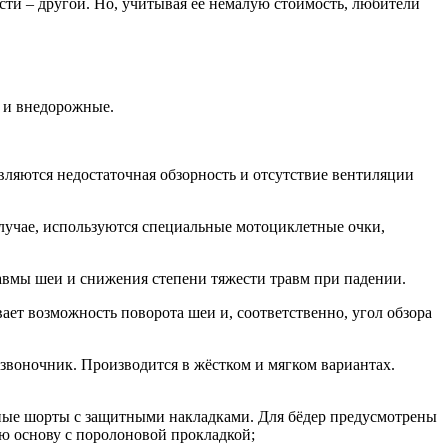
ти – другой. Но, учитывая её немалую стоимость, любители
 и внедорожные.
ляются недостаточная обзорность и отсутствие вентиляции
случае, используются специальные мотоциклетные очки,
авмы шеи и снижения степени тяжести травм при падении.
вает возможность поворота шеи и, соответственно, угол обзора
звоночник. Производится в жёстком и мягком вариантах.
нные шорты с защитными накладками. Для бёдер предусмотрены
ю основу с поролоновой прокладкой;