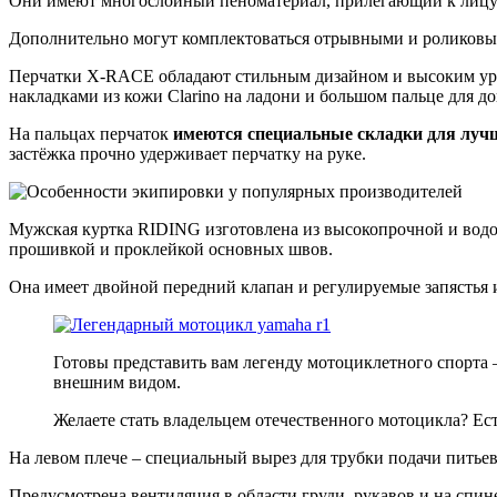
Они имеют многослойный пеноматериал, прилегающий к лицу
Дополнительно могут комплектоваться отрывными и роликовы
Перчатки X-RACE обладают стильным дизайном и высоким ур
накладками из кожи Clarino на ладони и большом пальце для д
На пальцах перчаток
имеются специальные складки для луч
застёжка прочно удерживает перчатку на руке.
Мужская куртка RIDING изготовлена из высокопрочной и водо
прошивкой и проклейкой основных швов.
Она имеет двойной передний клапан и регулируемые запястья и
Готовы представить вам легенду мотоциклетного спорт
внешним видом.
Желаете стать владельцем отечественного мотоцикла? Ес
На левом плече – специальный вырез для трубки подачи питье
Предусмотрена вентиляция в области груди, рукавов и на спи