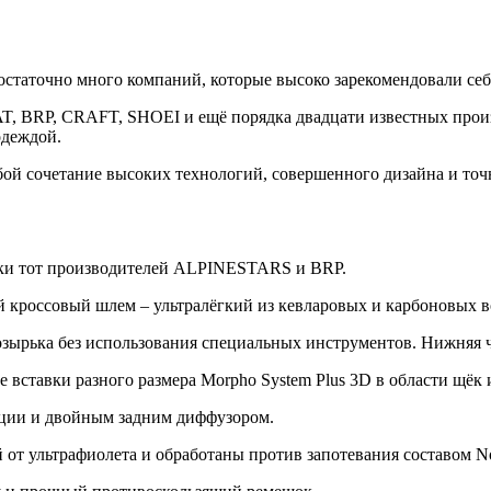
статочно много компаний, которые высоко зарекомендовали себя
BRP, CRAFT, SHOEI и ещё порядка двадцати известных произв
одеждой.
бой сочетание высоких технологий, совершенного дизайна и точ
вки тот производителей ALPINESTARS и BRP.
кроссовый шлем – ультралёгкий из кевларовых и карбоновых во
зырька без использования специальных инструментов. Нижняя ч
е вставки разного размера Morpho System Plus 3D в области щ
яции и двойным задним диффузором.
от ультрафиолета и обработаны против запотевания составом No