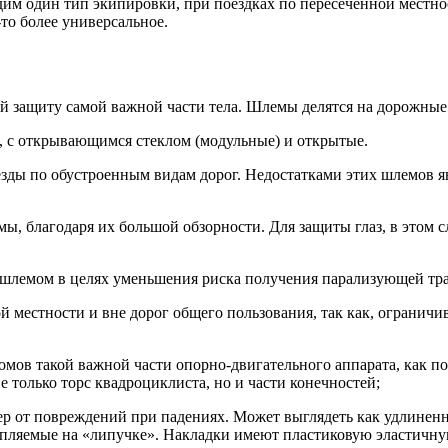
им один тип экипировки, при поездках по пересечённой местнос
то более универсальное.
 защиту самой важной части тела. Шлемы делятся на дорожные
, с открывающимся стеклом (модульные) и открытые.
зды по обустроенным видам дорог. Недостатками этих шлемов яв
, благодаря их большой обзорности. Для защиты глаз, в этом 
о шлемом в целях уменьшения риска получения парализующей тр
й местности и вне дорог общего пользования, так как, ограничи
мов такой важной части опорно-двигательного аппарата, как по
е только торс квадроциклиста, но и части конечностей;
дер от повреждений при падениях. Может выглядеть как удлине
епляемые на «липучке». Накладки имеют пластиковую эластичну