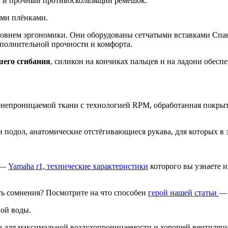
 и прочный противоскользящий ремешок.
ми плёнками.
овнем эргономики. Они оборудованы сетчатыми вставками Спа
ополнительной прочности и комфорта.
шего сгибания
, силикон на кончиках пальцев и на ладони обес
непроницаемой ткани с технологией RPM, обработанная покрыти
 подол, анатомические отстёгивающиеся рукава, для которых в 
а —
Yamaha r1, технические характеристики
которого вы узнаете и
ть сомнения? Посмотрите на что способен
герой нашей статьи
— 
вой воды.
не для максимальной воздухопроницаемости и хорошей вентиляц