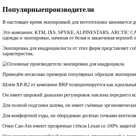
Популярныепроизводители
В настоящее время экипировкой для мототехники занимается до
Это компании: КТМ, IXS, SPYKE, ALPINESTARS, ARCTIC CAT, 
одежды и экипировки, начиная от белья и заканчивая верхней 
Экипировка для квадроциклиста от этих фирм представляет со
характеристик.
Приведём несколько примеров популярных образцов экипиро
Шлем XP-R2 от компании BRP позиционируется как идеальный 
Он имеет широкий диапазон регулировок наклона переднего ко
Для полной подгонки шлема, он имеет съёмные эргономически
Для комфортной езды, он оборудован десятью точками вентил
Очки Can-Am имеют прозрачные стёкла Lexan со 100% защитой 