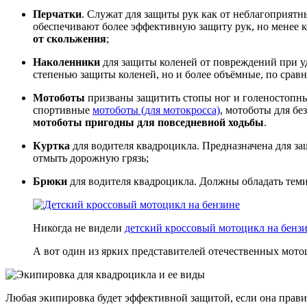
Перчатки
. Служат для защиты рук как от неблагоприятн
обеспечивают более эффективную защиту рук, но менее
от скольжения
;
Наколенники
для защиты коленей от повреждений при у
степенью защиты коленей, но и более объёмные, по сра
Мотоботы
призваны защитить стопы ног и голеностопны
спортивные
мотоботы (для мотокросса)
, мотоботы для бе
мотоботы пригодны для повседневной ходьбы
.
Куртка
для водителя квадроцикла. Предназначена для з
отмыть дорожную грязь;
Брюки
для водителя квадроцикла. Должны обладать теми 
Никогда не видели
детский кроссовый мотоцикл на бенз
А вот один из ярких представителей отечественных мот
Любая экипировка будет эффективной защитой, если она прави